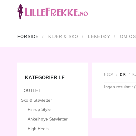
FORSIDE
KLÆR & SKO
LEKETØY
OM OS
HJEM
/
DIR
/
K
KATEGORIER LF
Ingen resultat : (
- OUTLET
Sko & Støvletter
Pin-up Style
Ankelhøye Støvletter
High Heels