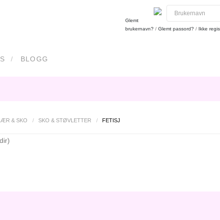
Glemt
brukernavn?
/
Glemt passord?
/
Ikke regis
S
BLOGG
LÆR & SKO
/
SKO & STØVLETTER
/
FETISJ
dir)