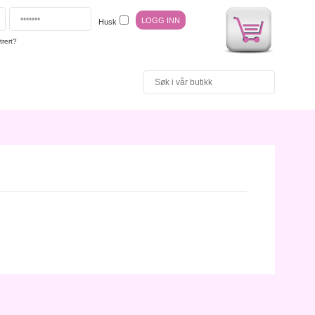
Husk
trert?