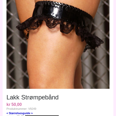
Lakk Strømpebånd
kr 50,00
Produktnummer: V9249
< Størrelsesguide >