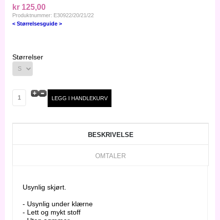
kr 125,00
Produktnummer: E30922/20/21/22
< Størrelsesguide >
Størrelser
BESKRIVELSE
OMTALER
Usynlig skjørt.
- Usynlig under klærne
- Lett og mykt stoff