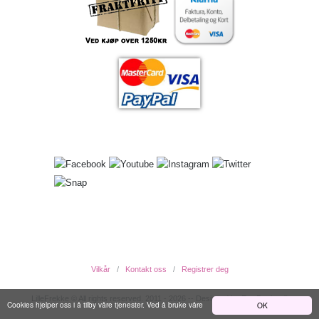
Vilkår
Kontakt oss
Registrer deg
LilleFrekke © All rights reserved. 2011 - 2026 -- Designed by EwcDesign ®
Cookies hjelper oss i å tilby våre tjenester. Ved å bruke våre
OK