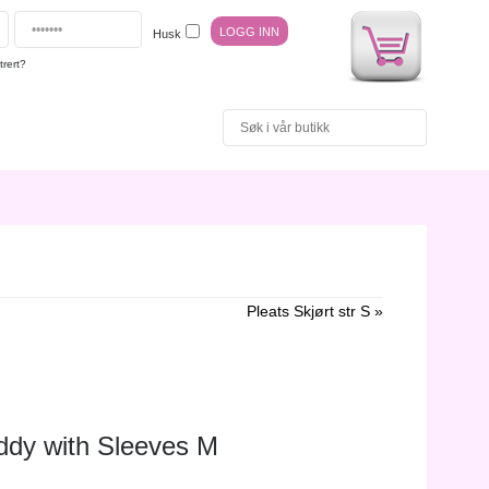
Husk
trert?
Pleats Skjørt str S »
ddy with Sleeves M