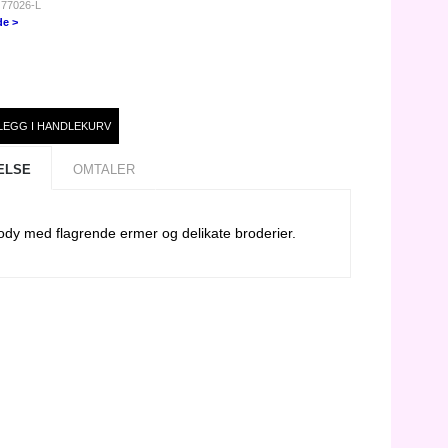
 77026-L
de >
ELSE
OMTALER
ody med flagrende ermer og delikate broderier.