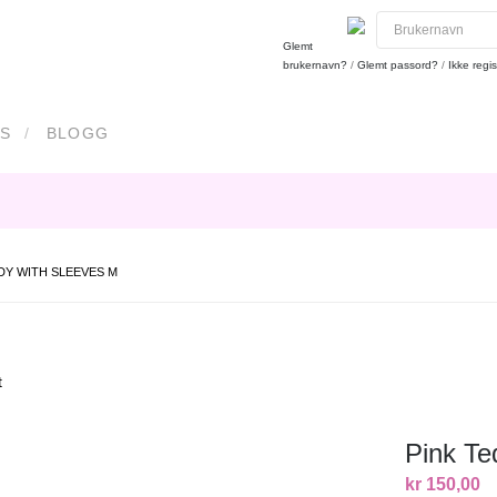
Glemt
brukernavn?
/
Glemt passord?
/
Ikke regis
S
BLOGG
DY WITH SLEEVES M
t
Pink Te
kr 150,00