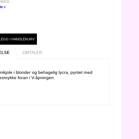
 80031
de >
ELSE
OMTALER
nikjole i blonder og behagelig lycra, pyntet med
esmykke foran i V-åpningen.