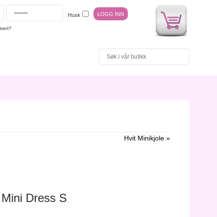
Husk
trert?
Hvit Minikjole »
Mini Dress S