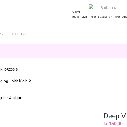
Glemt
brukernavn?
/
Glemt passord?
/
Ikke regis
S
BLOGG
INI DRESS S
ng og Lakk Kjole XL
joler & skjørt
Deep V 
kr 150,00