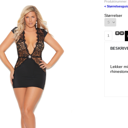
Produktnummer:
< Størrelsesgui
Størrelser
BESKRIV
Lekker mi
rhineston