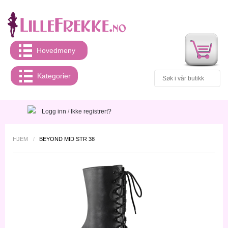
Hovedmeny
Kategorier
Logg inn
/
Ikke registrert?
HJEM
/
BEYOND MID STR 38