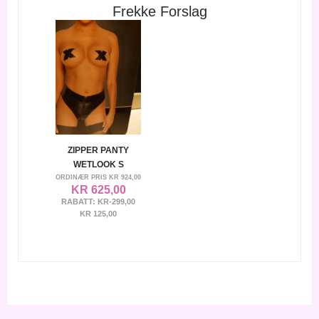
Frekke Forslag
ZIPPER PANTY
WETLOOK S
ORDINÆR PRIS
KR 924,00
KR 625,00
RABATT:
KR-299,00
KR 125,00