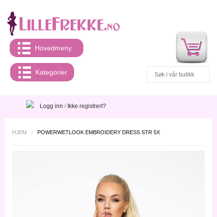
Hovedmeny
Kategorier
Logg inn
/
Ikke registrert?
HJEM
/
POWERWETLOOK EMBROIDERY DRESS STR 5X