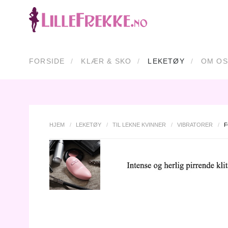
FORSIDE
KLÆR & SKO
LEKETØY
OM OS
HJEM
/
LEKETØY
/
TIL LEKNE KVINNER
/
VIBRATORER
/
F