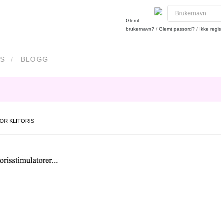
Glemt
brukernavn?
/
Glemt passord?
/
Ikke regis
S
BLOGG
OR KLITORIS