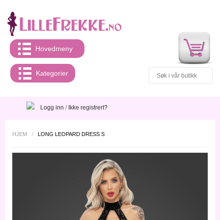
Hovedmeny
Kategorier
Logg inn
/
Ikke registrert?
HJEM
/
LONG LEOPARD DRESS S