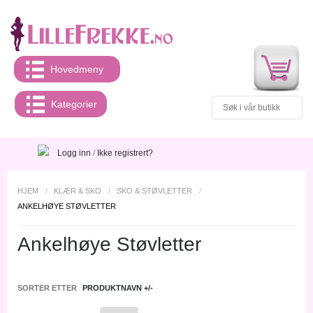
Hovedmeny
Kategorier
Logg inn
/
Ikke registrert?
HJEM
/
KLÆR & SKO
/
SKO & STØVLETTER
/
ANKELHØYE STØVLETTER
Ankelhøye Støvletter
SORTER ETTER
PRODUKTNAVN +/-