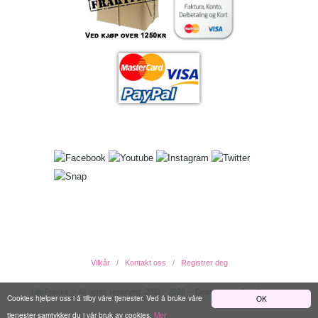
Vilkår
Kontakt oss
Registrer deg
LilleFrekke © All rights reserved. 2011 - 2026 -- Designed by EwcDesign ®
Cookies hjelper oss i å tilby våre tjenester. Ved å bruke våre
OK
tjenester samtykker du i vår bruk av cookies.
Mer