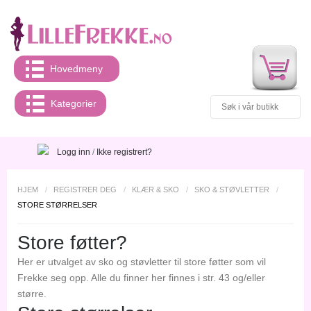
Hovedmeny
Kategorier
Logg inn
/
Ikke registrert?
HJEM
/
REGISTRER DEG
/
KLÆR & SKO
/
SKO & STØVLETTER
/
STORE STØRRELSER
Store føtter?
Her er utvalget av sko og støvletter til store føtter som vil
Frekke seg opp. Alle du finner her finnes i str. 43 og/eller
større.