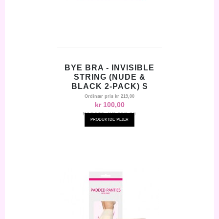
BYE BRA - INVISIBLE
STRING (NUDE &
BLACK 2-PACK) S
Ordinær pris
kr 219,00
kr 100,00
RABATT:
KR-119,00
PRODUKTDETALJER