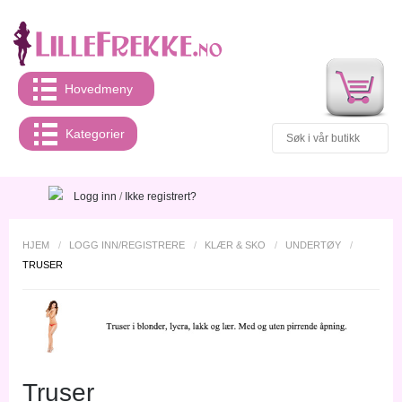
Hovedmeny
Kategorier
Logg inn
/
Ikke registrert?
HJEM
/
LOGG INN/REGISTRERE
/
KLÆR & SKO
/
UNDERTØY
/
TRUSER
Truser