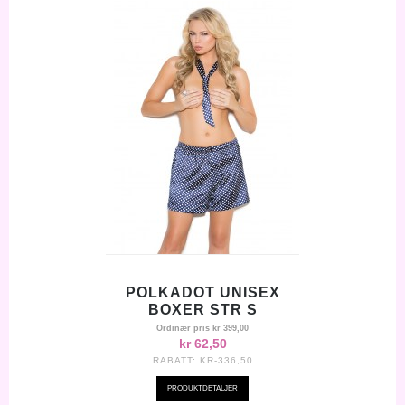
POLKADOT UNISEX
BOXER STR S
Ordinær pris
kr 399,00
kr 62,50
RABATT:
KR-336,50
PRODUKTDETALJER