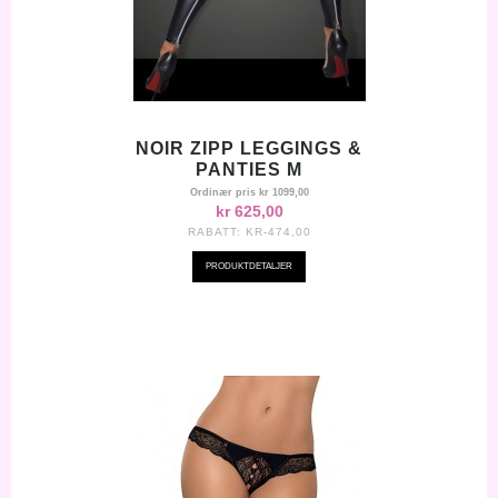
NOIR ZIPP LEGGINGS &
PANTIES M
Ordinær pris
kr 1099,00
kr 625,00
RABATT:
KR-474,00
PRODUKTDETALJER